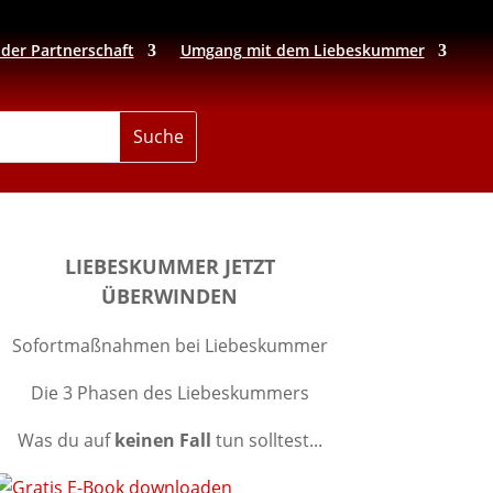
 der Partnerschaft
Umgang mit dem Liebeskummer
LIEBESKUMMER JETZT
ÜBERWINDEN
Sofortmaßnahmen bei Liebeskummer
Die 3 Phasen des Liebeskummers
Was du auf
keinen Fall
tun solltest...