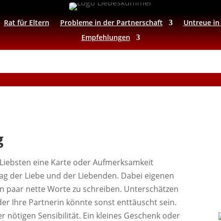
Rat für Eltern
Probleme in der Partnerschaft
Untreue in
Empfehlungen
g
Liebsten eine Karte oder Aufmerksamkeit
Tag der Liebe und der Liebenden. Dabei eigenen
in paar nette Worte zu schreiben. Unterschätzen
oder Ihre Partnerin könnte sonst enttäuscht sein.
nötigen Sensibilität. Ein kleines Geschenk oder