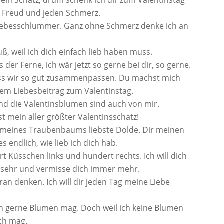
 mein Schatz, drum schenk ich dir zum Valentinstag
e Freud und jeden Schmerz.
Liebesschlummer. Ganz ohne Schmerz denke ich an
uß, weil ich dich einfach lieb haben muss.
der Ferne, ich wär jetzt so gerne bei dir, so gerne.
ss wir so gut zusammenpassen. Du machst mich
inem Liebesbeitrag zum Valentinstag.
Und die Valentinsblumen sind auch von mir.
st mein aller größter Valentinsschatz!
u meines Traubenbaums liebste Dolde. Dir meinen
 endlich, wie lieb ich dich hab.
t Küsschen links und hundert rechts. Ich will dich
so sehr und vermisse dich immer mehr.
an denken. Ich will dir jeden Tag meine Liebe
an gerne Blumen mag. Doch weil ich keine Blumen
ich mag.