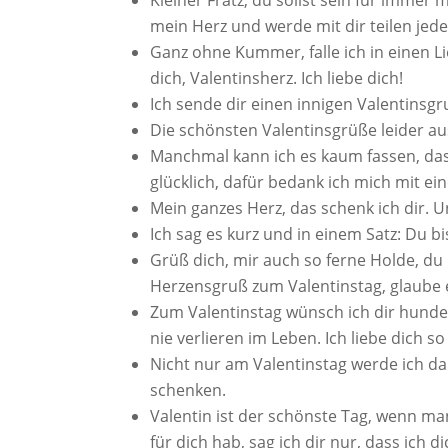
Kleiner Fratz, du sollst sein für immer
mein Herz und werde mit dir teilen jed
Ganz ohne Kummer, falle ich in einen 
dich, Valentinsherz. Ich liebe dich!
Ich sende dir einen innigen Valentinsgr
Die schönsten Valentinsgrüße leider aus 
Manchmal kann ich es kaum fassen, da
glücklich, dafür bedank ich mich mit e
Mein ganzes Herz, das schenk ich dir. 
Ich sag es kurz und in einem Satz: Du bi
Grüß dich, mir auch so ferne Holde, d
Herzensgruß zum Valentinstag, glaube es
Zum Valentinstag wünsch ich dir hunder
nie verlieren im Leben. Ich liebe dich 
Nicht nur am Valentinstag werde ich dar
schenken.
Valentin ist der schönste Tag, wenn m
für dich hab, sag ich dir nur, dass ich d