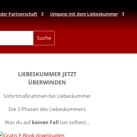
 der Partnerschaft
Umgang mit dem Liebeskummer
LIEBESKUMMER JETZT
ÜBERWINDEN
Sofortmaßnahmen bei Liebeskummer
Die 3 Phasen des Liebeskummers
Was du auf
keinen Fall
tun solltest...