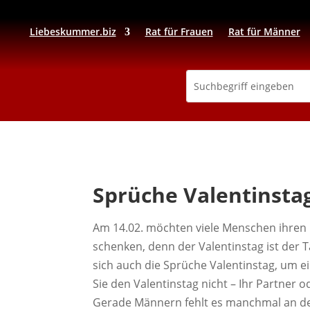
Liebeskummer.biz
Rat für Frauen
Rat für Männer
Sprüche Valentinsta
Am 14.02. möchten viele Menschen ihren 
schenken, denn der Valentinstag ist der 
sich auch die Sprüche Valentinstag, um e
Sie den Valentinstag nicht – Ihr Partner 
Gerade Männern fehlt es manchmal an der 