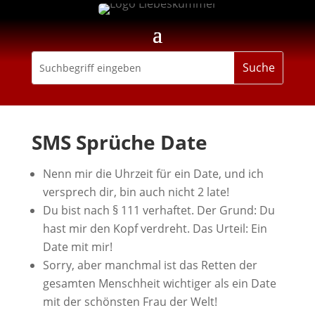
SMS Sprüche Date
Nenn mir die Uhrzeit für ein Date, und ich
versprech dir, bin auch nicht 2 late!
Du bist nach § 111 verhaftet. Der Grund: Du
hast mir den Kopf verdreht. Das Urteil: Ein
Date mit mir!
Sorry, aber manchmal ist das Retten der
gesamten Menschheit wichtiger als ein Date
mit der schönsten Frau der Welt!