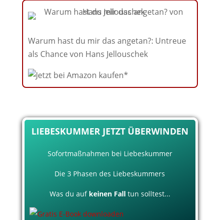
Warum hast du mir das angetan?: Untreue
als Chance von Hans Jellouschek
LIEBESKUMMER JETZT ÜBERWINDEN
Sofortmaßnahmen bei Liebeskummer
Die 3 Phasen des Liebeskummers
Was du auf
keinen Fall
tun solltest...