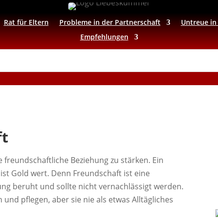
Rat für Eltern
Probleme in der Partnerschaft
Untreue in
Empfehlungen
ft
 freundschaftliche Beziehung zu stärken. Ein
st Gold wert. Denn Freundschaft ist eine
ng beruht und sollte nicht vernachlässigt werden.
und pflegen, aber sie nie als etwas Alltägliches