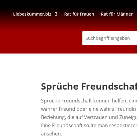
Liebeskummer.biz
Rat für Frauen
Rat für Männer
Sprüche Freundscha
Sprüche Freundschaft können helfen, eine
wahrer Freund oder eine wahre Freundin i
Beziehung, die auf Vertrauen und Zuneigu
Eine Freundschaft sollte man respektieren 
ansehen.