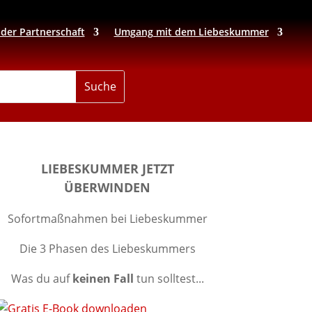
 der Partnerschaft
Umgang mit dem Liebeskummer
LIEBESKUMMER JETZT
ÜBERWINDEN
Sofortmaßnahmen bei Liebeskummer
Die 3 Phasen des Liebeskummers
Was du auf
keinen Fall
tun solltest...