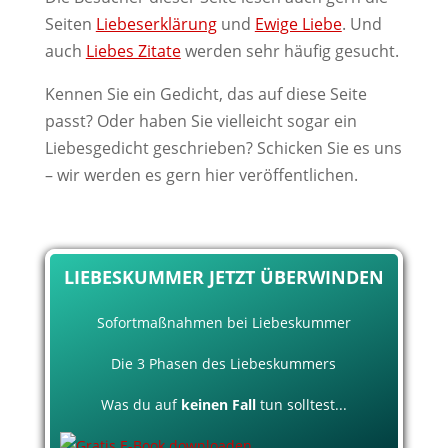
Seiten
Liebeserklärung
und
Ewige Liebe
. Und
auch
Liebes Zitate
werden sehr häufig gesucht.
Kennen Sie ein Gedicht, das auf diese Seite
passt? Oder haben Sie vielleicht sogar ein
Liebesgedicht geschrieben? Schicken Sie es uns
– wir werden es gern hier veröffentlichen.
LIEBESKUMMER JETZT ÜBERWINDEN
Sofortmaßnahmen bei Liebeskummer
Die 3 Phasen des Liebeskummers
Was du auf
keinen Fall
tun solltest...