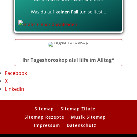
Was du auf
keinen Fall
tun solltest...
Ihr Tageshoroskop als Hilfe im Alltag*
Facebook
X
LinkedIn
Sitemap
Sitemap Zitate
Sitemap Rezepte
Musik Sitemap
Impressum
Datenschutz