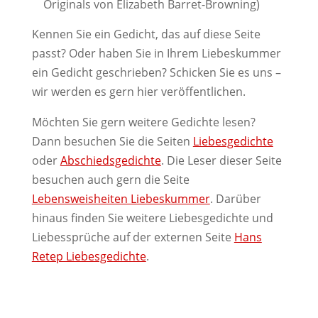
Originals von Elizabeth Barret-Browning)
Kennen Sie ein Gedicht, das auf diese Seite
passt? Oder haben Sie in Ihrem Liebeskummer
ein Gedicht geschrieben? Schicken Sie es uns –
wir werden es gern hier veröffentlichen.
Möchten Sie gern weitere Gedichte lesen?
Dann besuchen Sie die Seiten
Liebesgedichte
oder
Abschiedsgedichte
. Die Leser dieser Seite
besuchen auch gern die Seite
Lebensweisheiten Liebeskummer
. Darüber
hinaus finden Sie weitere Liebesgedichte und
Liebessprüche auf der externen Seite
Hans
Retep Liebesgedichte
.