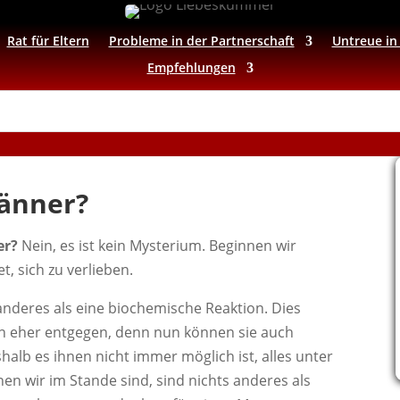
Rat für Eltern
Probleme in der Partnerschaft
Untreue in
Empfehlungen
Männer?
er?
Nein, es ist kein Mysterium. Beginnen wir
t, sich zu verlieben.
 anderes als eine biochemische Reaktion. Dies
 eher entgegen, denn nun können sie auch
halb es ihnen nicht immer möglich ist, alles unter
en wir im Stande sind, sind nichts anderes als