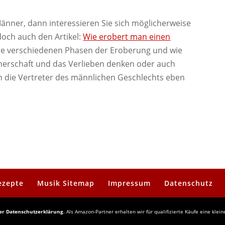
Männer, dann interessieren Sie sich möglicherweise
 doch auch den Artikel:
Wie erobert man einen
die verschiedenen Phasen der Eroberung und wie
tnerschaft und das Verlieben denken oder auch
an die Vertreter des männlichen Geschlechts eben
ezepte
Musik Sitemap
Impressum
Datenschutz
der Datenschutzerklärung
. Als Amazon-Partner erhalten wir für qualifizierte Käufe eine klein