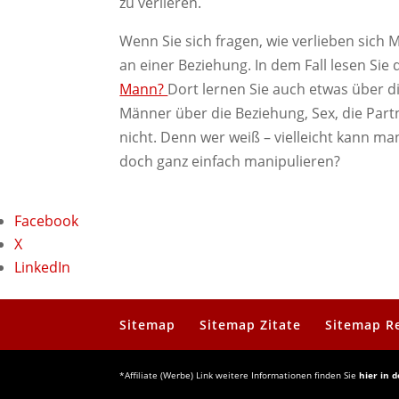
zu verlieren.
Wenn Sie sich fragen, wie verlieben sich 
an einer Beziehung. In dem Fall lesen Sie
Mann?
Dort lernen Sie auch etwas über 
Männer über die Beziehung, Sex, die Par
nicht. Denn wer weiß – vielleicht kann m
doch ganz einfach manipulieren?
Facebook
X
LinkedIn
Sitemap
Sitemap Zitate
Sitemap R
*Affiliate (Werbe) Link weitere Informationen finden Sie
hier in 