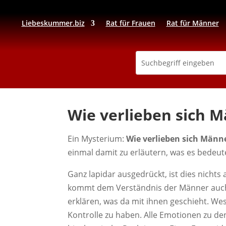
Liebeskummer.biz
Rat für Frauen
Rat für Männer
Wie verlieben sich 
Ein Mysterium:
Wie verlieben sich Männ
einmal damit zu erläutern, was es bedeute
Ganz lapidar ausgedrückt, ist dies nichts
kommt dem Verständnis der Männer auch
erklären, was da mit ihnen geschieht. Wes
Kontrolle zu haben. Alle Emotionen zu den