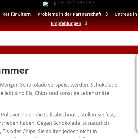
Rat für Eltern
Probleme in der Partnerschaft
Untreue in
Empfehlungen
kummer
re Mengen Schokolade verspeist werden. Schokolade
beliebt sind Eis, Chips und sonstige Lebensmittel
ullover Ihnen die Luft abschnürt, stellen Sie fest,
trieben haben. Gegen Schokolade ist natürlich
is oder Chips. Sie sollten jedoch nicht in