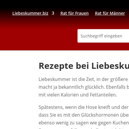
Liebeskummer.biz
Rat für Frauen
Rat für Männer
Rezepte bei Liebes
Liebeskummer ist die Zeit, in der größe
macht ja bekanntlich glücklich. Ebenfalls 
mit vielen Kalorien und Fettanteilen.
Spätestens, wenn die Hose kneift und der P
dass Sie es mit den Glückshormonen über
ebenso wenig zu sagen wie gegen Kuchen, E