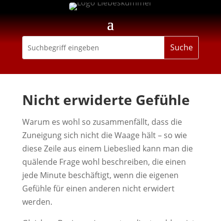
Nicht erwiderte Gefühle
Warum es wohl so zusammenfällt, dass die
Zuneigung sich nicht die Waage hält – so wie
diese Zeile aus einem Liebeslied kann man die
quälende Frage wohl beschreiben, die einen
jede Minute beschäftigt, wenn die eigenen
Gefühle für einen anderen nicht erwidert
werden.