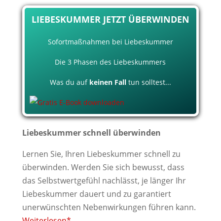
LIEBESKUMMER JETZT ÜBERWINDEN
Sofortmaßnahmen bei Liebeskummer
Die 3 Phasen des Liebeskummers
Was du auf
keinen Fall
tun solltest...
Liebeskummer schnell überwinden
Lernen Sie, Ihren Liebeskummer schnell zu
überwinden. Werden Sie sich bewusst, dass
das Selbstwertgefühl nachlässt, je länger Ihr
Liebeskummer dauert und zu garantiert
unerwünschten Nebenwirkungen führen kann.
Weiterlesen*.