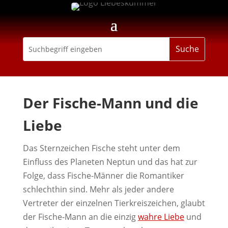
Der Fische-Mann und die
Liebe
Das Sternzeichen Fische steht unter dem
Einfluss des Planeten Neptun und das hat zur
Folge, dass Fische-Männer die Romantiker
schlechthin sind. Mehr als jeder andere
Vertreter der einzelnen Tierkreiszeichen, glaubt
der Fische-Mann an die einzig
wahre Liebe
und