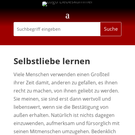
Selbstliebe lernen
Viele Menschen verwenden einen Großteil
ihrer Zeit damit, anderen zu gefallen, es ihnen
recht zu machen, von ihnen geliebt zu werden.
Sie meinen, sie sind erst dann wertvoll und
liebenswert, wenn sie die Bestätigung von
außen erhalten. Natürlich ist nichts dagegen
einzuwenden, aufmerksam und fürsorglich mit
seinen Mitmenschen umzugehen. Bedenklich