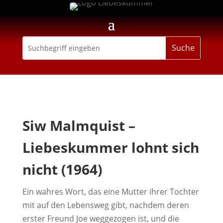
Siw Malmquist –
Liebeskummer lohnt sich
nicht (1964)
Ein wahres Wort, das eine Mutter ihrer Tochter
mit auf den Lebensweg gibt, nachdem deren
erster Freund Joe weggezogen ist, und die