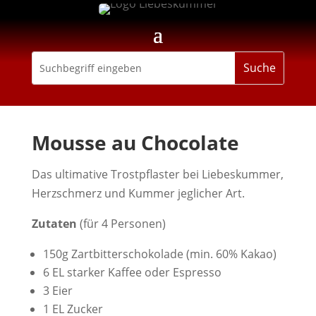
Mousse au Chocolate
Das ultimative Trostpflaster bei Liebeskummer,
Herzschmerz und Kummer jeglicher Art.
Zutaten
(für 4 Personen)
150g Zartbitterschokolade (min. 60% Kakao)
6 EL starker Kaffee oder Espresso
3 Eier
1 EL Zucker