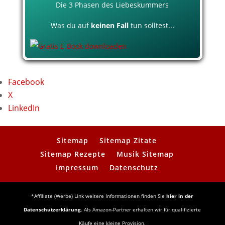
Die 3 Phasen des Liebeskummers
Was du auf
keinen Fall
tun solltest...
Facebook
X
LinkedIn
Sitemap
Sitemap Zitate
Sitemap Rezepte
Musik Sitemap
Impressum
Datenschutz
*Affiliate (Werbe) Link weitere Informationen finden Sie
hier in der
Datenschutzerklärung
. Als Amazon-Partner erhalten wir für qualifizierte
Käufe eine kleine Provision.