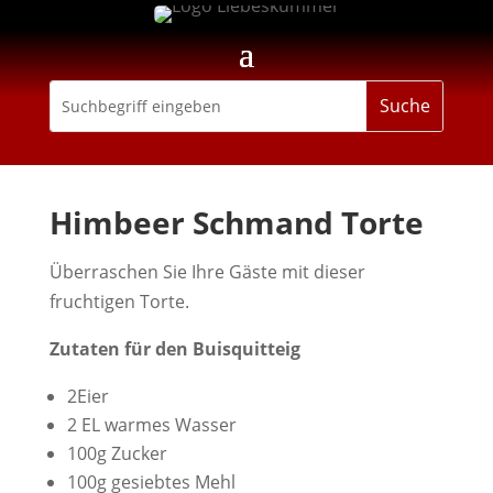
Himbeer Schmand Torte
Überraschen Sie Ihre Gäste mit dieser
fruchtigen Torte.
Zutaten für den Buisquitteig
2Eier
2 EL warmes Wasser
100g Zucker
100g gesiebtes Mehl