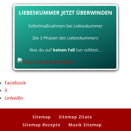
LIEBESKUMMER JETZT ÜBERWINDEN
Sofortmaßnahmen bei Liebeskummer
Die 3 Phasen des Liebeskummers
Was du auf
keinen Fall
tun solltest...
Facebook
X
LinkedIn
Sitemap
Sitemap Zitate
Sitemap Rezepte
Musik Sitemap